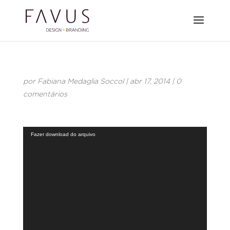
por
Fabiana Medaglia Soccol
|
abr 17, 2014
|
0
comentários
Tocador
Fazer download do arquivo
de
vídeo