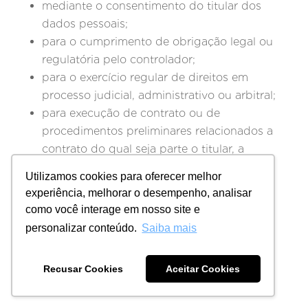
mediante o consentimento do titular dos
dados pessoais;
para o cumprimento de obrigação legal ou
regulatória pelo controlador;
para o exercício regular de direitos em
processo judicial, administrativo ou arbitral;
para execução de contrato ou de
procedimentos preliminares relacionados a
contrato do qual seja parte o titular, a
pedido do titular dos dados pessoais;
Utilizamos cookies para oferecer melhor
para proteção do crédito - quando
experiência, melhorar o desempenho, analisar
necessário para atender aos interesses
como você interage em nosso site e
legítimos do controlador ou de terceiro;
personalizar conteúdo.
Saiba mais
Para proteção da vida ou integridade física
de titular ou terceiro.
Recusar Cookies
Aceitar Cookies
5.2 - Consentimento do Titular