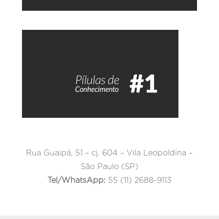
Rua Guaipá, 51 – cj. 604 – Vila Leopoldina –
São Paulo (SP)
Tel/WhatsApp:
55 (11) 2688-9113