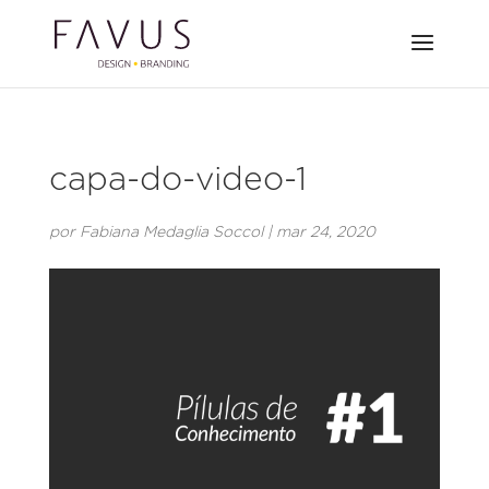
capa-do-video-1
por
Fabiana Medaglia Soccol
|
mar 24, 2020