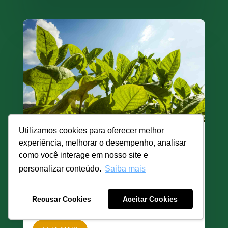
Utilizamos cookies para oferecer melhor
ARTIGO DE TESTE PARA SITE TABACO
experiência, melhorar o desempenho, analisar
como você interage em nosso site e
LEGAL
personalizar conteúdo.
Saiba mais
Sed in eros magna. Suspendisse sit amet
ultricies turpis. Nunc nec dictum nisl. Donec
Recusar Cookies
Aceitar Cookies
ac accumsan nibh.