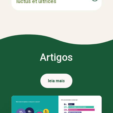
luctus et ultrices
Artigos
leia mais