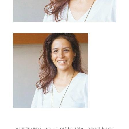
Rua Guaipá, 51 – cj. 604 – Vila Leopoldina –