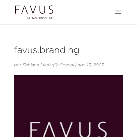
favus.branding
por
Fabiana Medaglia Soccol
|
ago 13, 2025